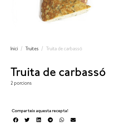
Inici
/
Truites
/ Truita de carbassó
Truita de carbassó
2 porcions
Comparteix aquesta recepta!