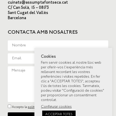
cuinats@assumptafontseca.cat
C/ Can Solà, 15 – 08173
Sant Cugat del Vallès
Barcelona
CONTACTA AMB NOSALTRES
Cookies
Fem servir cookies al nostre lloc web
per oferir-vos l'experiència més
rellevant recordant les vostres
preferències i visites repetides. En fer
clic a "ACCEPTAR TOTES", accepteu
l'ús de totes les cookies. Tanmateix,
podeu visitar "Configuració de cookies"
per proporcionar un consentiment
controlat.
Configurar cookies
Accepto la
política de privacitat
ACCEPTAR TOTES