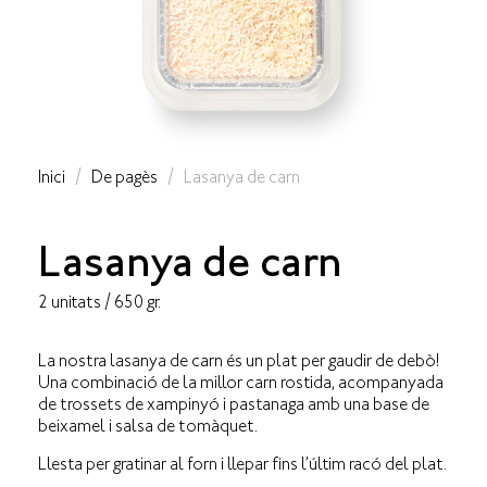
Inici
/
De pagès
/ Lasanya de carn
Lasanya de carn
2 unitats / 650 gr.
La nostra lasanya de carn és un plat per gaudir de debò!
Una combinació de la millor carn rostida, acompanyada
de trossets de xampinyó i pastanaga amb una base de
beixamel i salsa de tomàquet.
Llesta per gratinar al forn i llepar fins l’últim racó del plat.