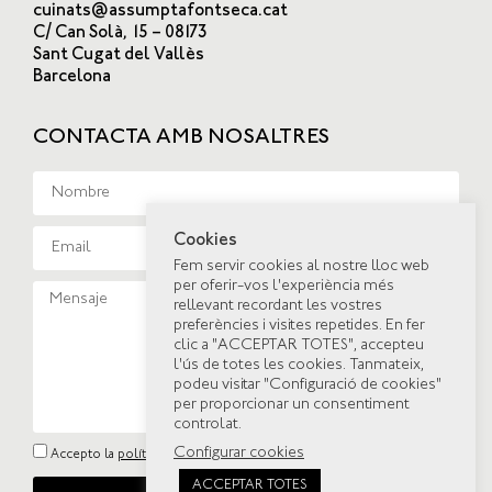
cuinats@assumptafontseca.cat
C/ Can Solà, 15 – 08173
Sant Cugat del Vallès
Barcelona
CONTACTA AMB NOSALTRES
Cookies
Fem servir cookies al nostre lloc web
per oferir-vos l'experiència més
rellevant recordant les vostres
preferències i visites repetides. En fer
clic a "ACCEPTAR TOTES", accepteu
l'ús de totes les cookies. Tanmateix,
podeu visitar "Configuració de cookies"
per proporcionar un consentiment
controlat.
Configurar cookies
Accepto la
política de privacitat
ACCEPTAR TOTES