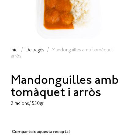
Inici
/
De pagès
/ Mandonguilles amb tomàquet i
arròs
Mandonguilles amb
tomàquet i arròs
2 racions/ 550gr
Comparteix aquesta recepta!