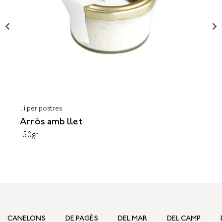
...i per postres
Arròs amb llet
150gr
CANELONS
DE PAGÈS
DEL MAR
DEL CAMP