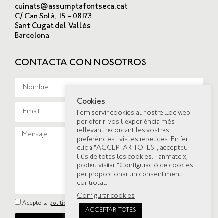
cuinats@assumptafontseca.cat
C/ Can Solà, 15 – 08173
Sant Cugat del Vallès
Barcelona
CONTACTA CON NOSOTROS
Cookies
Fem servir cookies al nostre lloc web
per oferir-vos l'experiència més
rellevant recordant les vostres
preferències i visites repetides. En fer
clic a "ACCEPTAR TOTES", accepteu
l'ús de totes les cookies. Tanmateix,
podeu visitar "Configuració de cookies"
per proporcionar un consentiment
controlat.
Configurar cookies
Acepto la
política de privacidad
ACCEPTAR TOTES