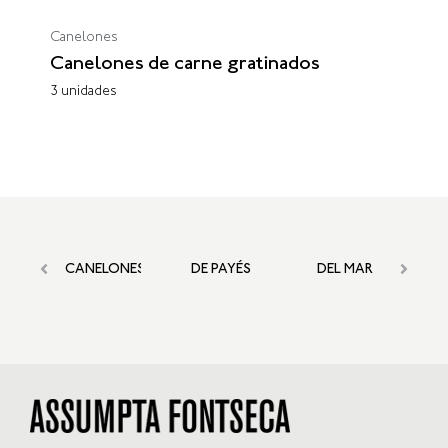
Canelones
Canelones de carne gratinados
3 unidades
NELONES
DE PAYÉS
DEL MAR
DEL
HUERTO